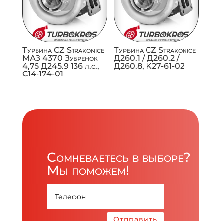
Турбина CZ Strakonice
Турбина CZ Strakonice
МАЗ 4370 Зубренок
Д260.1 / Д260.2 /
4,75 Д245.9 136 л.с.,
Д260.8, K27-61-02
C14-174-01
Сомневаетесь в выборе?
Мы поможем!
Отправить