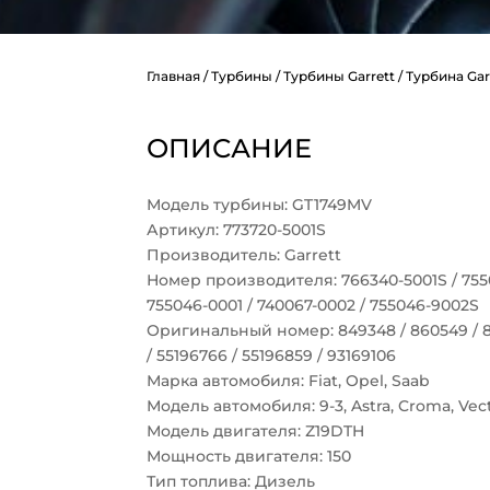
Главная
/
Турбины
/
Турбины Garrett
/ Турбина Gar
ОПИСАНИЕ
Модель турбины: GT1749MV
Артикул: 773720-5001S
Производитель: Garrett
Номер производителя: 766340-5001S / 7550
755046-0001 / 740067-0002 / 755046-9002S
Оригинальный номер: 849348 / 860549 / 84
/ 55196766 / 55196859 / 93169106
Марка автомобиля: Fiat, Opel, Saab
Модель автомобиля: 9-3, Astra, Croma, Vectr
Модель двигателя: Z19DTH
Мощность двигателя: 150
Тип топлива: Дизель