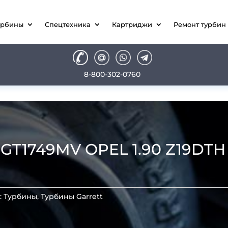
урбины
Спецтехника
Картриджи
Ремонт турбин
8-800-302-0760
1749MV OPEL 1.90 Z19DTH 15
:
Турбины
,
Турбины Garrett