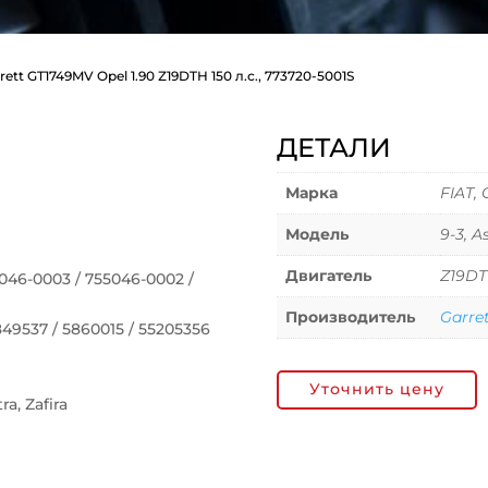
rett GT1749MV Opel 1.90 Z19DTH 150 л.с., 773720-5001S
ДЕТАЛИ
Марка
FIAT,
Модель
9-3, A
Двигатель
Z19D
46-0003 / 755046-0002 /
Производитель
Garre
9537 / 5860015 / 55205356
Уточнить цену
a, Zafira