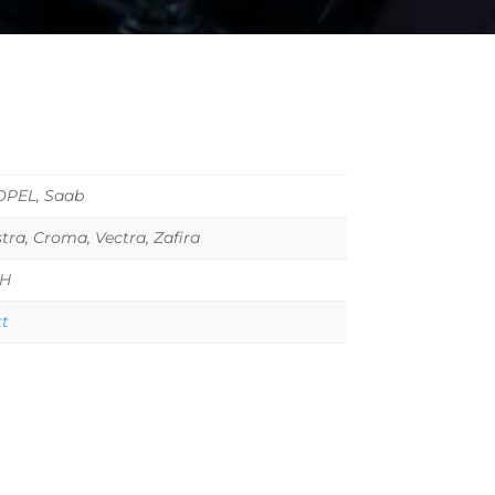
 OPEL, Saab
stra, Croma, Vectra, Zafira
TH
tt