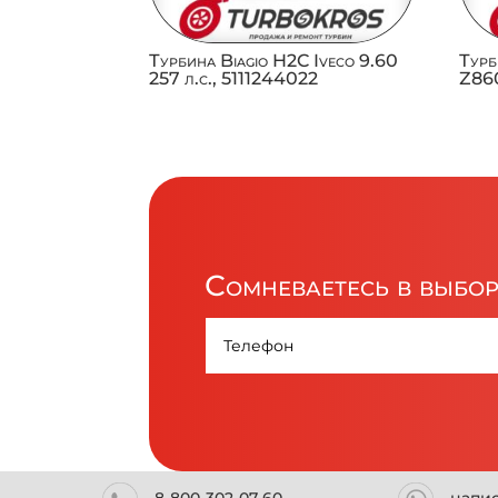
Турбина Biagio H2C Iveco 9.60
Турб
257 л.с., 5111244022
Z860
Сомневаетесь в выбо
8-800-302-07-60
напи