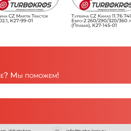
ина CZ Martin Tractor
Турбина CZ Камаз 11.76 74
2.1, K27-99-01
Евро-2 260/290/320/360 л
(Правая), K27-145-01
ре? Мы поможем!
сать WhatsApp
info@turbo-kros.ru