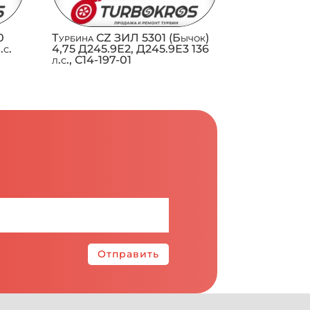
0
Турбина CZ ЗИЛ 5301 (Бычок)
.с.
4,75 Д245.9Е2, Д245.9Е3 136
л.с., C14-197-01
Отправить