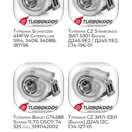
Турбина Schwitzer
Турбина CZ Strakonice
4MFW Caterpillar
ЗИЛ 5301 Бычок
SR4, 3408, 3408B,
Д245.9Е2 / Д245.11Е2,
187196
C14-196-01
Турбина Biagio GT4288
Турбина CZ ЗИЛ-5301
Scania 11,70 DSC11-74
(Бычок) Д245.12С,
325 л.с., 5191142002
C14-127-01