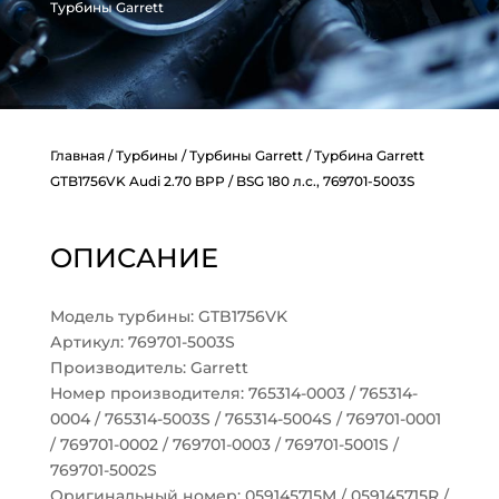
Турбины Garrett
Главная
/
Турбины
/
Турбины Garrett
/ Турбина Garrett
GTB1756VK Audi 2.70 BPP / BSG 180 л.с., 769701-5003S
ОПИСАНИЕ
Модель турбины: GTB1756VK
Артикул: 769701-5003S
Производитель: Garrett
Номер производителя: 765314-0003 / 765314-
0004 / 765314-5003S / 765314-5004S / 769701-0001
/ 769701-0002 / 769701-0003 / 769701-5001S /
769701-5002S
Оригинальный номер: 059145715M / 059145715R /