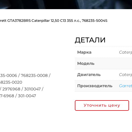
ett GTA3782BRS Caterpillar 12,50 C13 355 л.с., 768235-5004S
ДЕТАЛИ
Марка
Caterp
Модель
Двигатель
Caterp
5-0006 / 768235-0008 /
768235-0020
Производитель
Garre
2976968 / 3010047 /
97-6968 / 301-0047
Уточнить цену