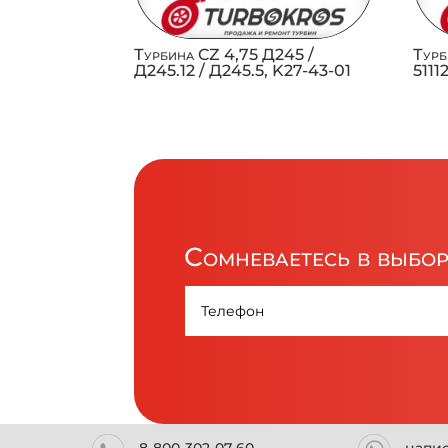
Турбина CZ 4,75 Д245 /
Турб
Д245.12 / Д245.5, K27-43-01
511
Сомневаетесь в выбо
8-800-302-07-60
напи