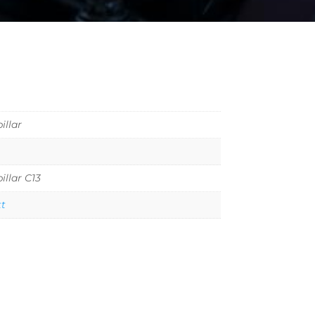
illar
illar C13
tt