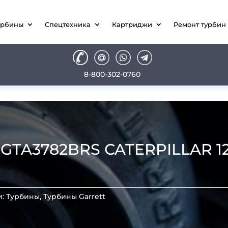
урбины
Спецтехника
Картриджи
Ремонт турбин
8-800-302-0760
A3782BRS CATERPILLAR 12,50
и:
Турбины
,
Турбины Garrett