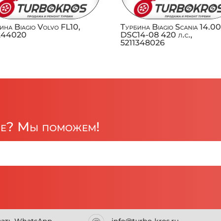
ина Biagio Volvo FL10,
Турбина Biagio Scania 14.0
1244020
DSC14-08 420 л.с.,
5211348026
ре? Мы поможем!
сать WhatsApp
info@turbo-kros.ru