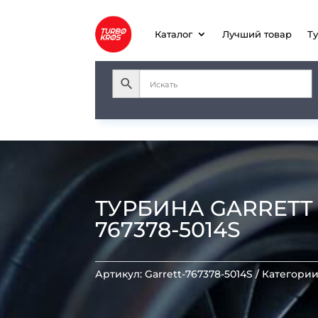
Каталог
Лучший товар
Т
ТУРБИНА GARRETT G
767378-5014S
Артикул:
Garrett-767378-5014S
Категории