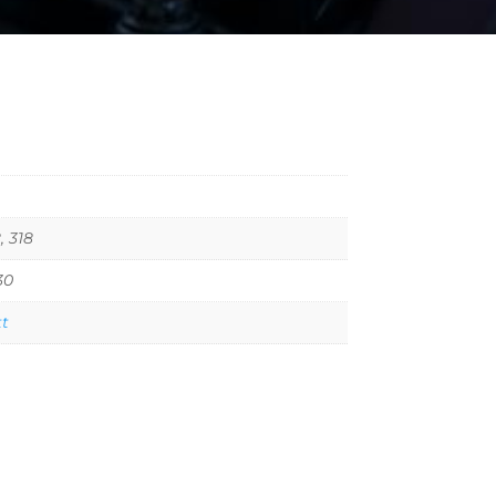
8, 318
30
tt