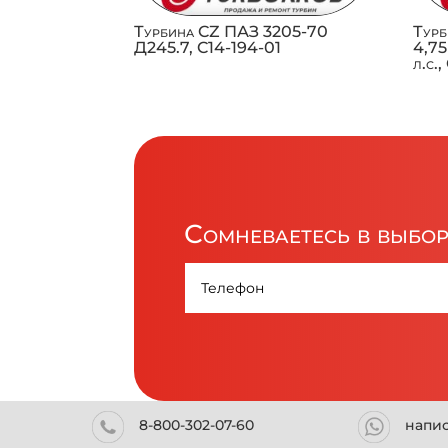
Турбина CZ ПАЗ 3205-70
Турб
Д245.7, C14-194-01
4,75
л.с.
Сомневаетесь в выбо
8-800-302-07-60
напи