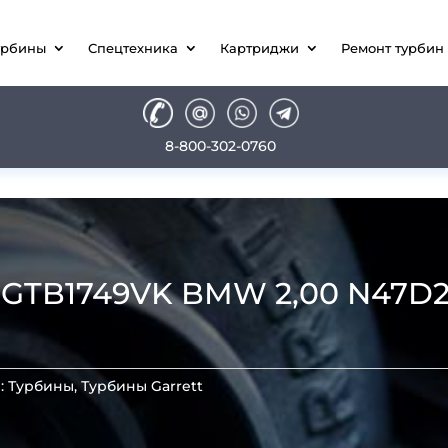
урбины
Спецтехника
Картриджи
Ремонт турбин
8-800-302-0760
TB1749VK BMW 2,00 N47D20A 
:
Турбины
,
Турбины Garrett