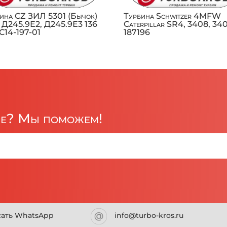
ина CZ ЗИЛ 5301 (Бычок)
Турбина Schwitzer 4MFW
 Д245.9Е2, Д245.9Е3 136
Caterpillar SR4, 3408, 34
, C14-197-01
187196
ре? Мы поможем!
сать WhatsApp
info@turbo-kros.ru