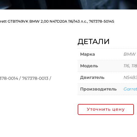
rett GTB1749VK BMW 2,00 N47D20A 116/143 л.с., 767378-5014S
ДЕТАЛИ
Марка
BMW
Модель
116, 11
Двигатель
N54B
8-0014 / 767378-0013 /
Производитель
Garre
Уточнить цену