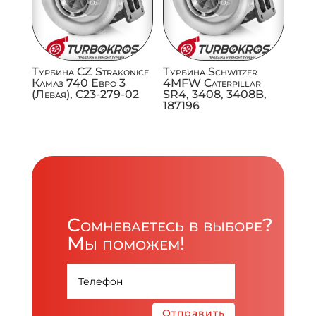
Турбина CZ Strakonice
Турбина Schwitzer
Камаз 740 Евро 3
4MFW Caterpillar
(Левая), C23-279-02
SR4, 3408, 3408B,
187196
Сомневаетесь в выборе?
Мы поможем!
Отправить