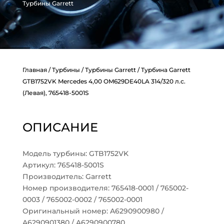
Турбины Garrett
Главная
/
Турбины
/
Турбины Garrett
/ Турбина Garrett
GTB1752VK Mercedes 4,00 OM629DE40LA 314/320 л.с.
(Левая), 765418-5001S
ОПИСАНИЕ
Модель турбины: GTB1752VK
Артикул: 765418-5001S
Производитель: Garrett
Номер производителя: 765418-0001 / 765002-
0003 / 765002-0002 / 765002-0001
Оригинальный номер: A6290900980 /
A6290901380 / A6290900780