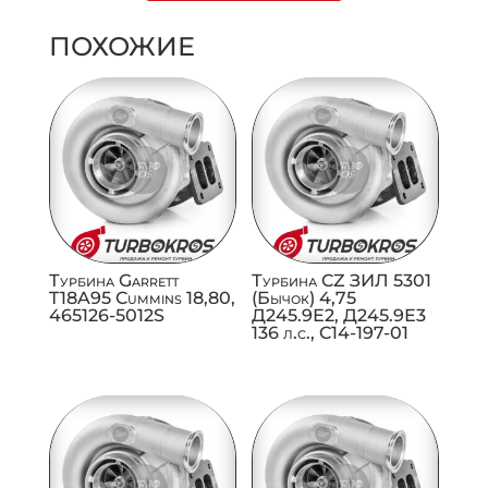
ПОХОЖИЕ
Турбина Garrett
Турбина CZ ЗИЛ 5301
T18A95 Cummins 18,80,
(Бычок) 4,75
465126-5012S
Д245.9Е2, Д245.9Е3
136 л.с., C14-197-01