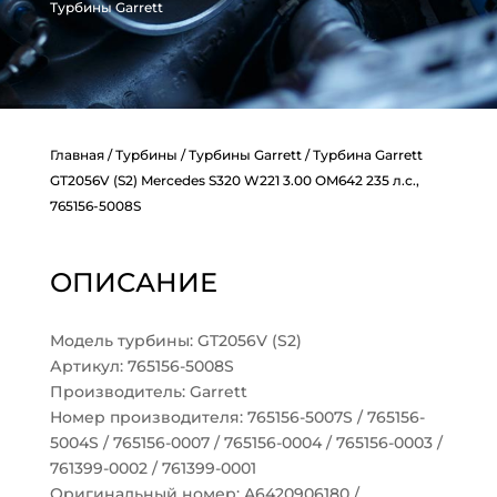
Турбины Garrett
Главная
/
Турбины
/
Турбины Garrett
/ Турбина Garrett
GT2056V (S2) Mercedes S320 W221 3.00 OM642 235 л.с.,
765156-5008S
ОПИСАНИЕ
Модель турбины: GT2056V (S2)
Артикул: 765156-5008S
Производитель: Garrett
Номер производителя: 765156-5007S / 765156-
5004S / 765156-0007 / 765156-0004 / 765156-0003 /
761399-0002 / 761399-0001
Оригинальный номер: A6420906180 /