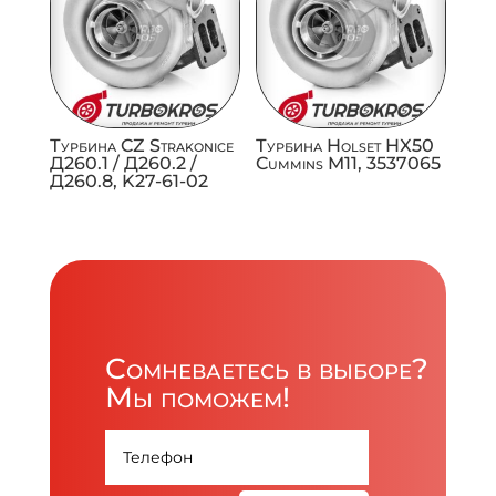
Турбина CZ Strakonice
Турбина Holset HX50
Д260.1 / Д260.2 /
Cummins M11, 3537065
Д260.8, K27-61-02
Сомневаетесь в выборе?
Мы поможем!