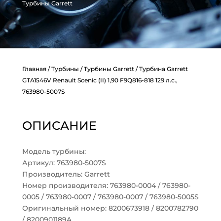
Турбины Garrett
Главная
/
Турбины
/
Турбины Garrett
/ Турбина Garrett
GTA1546V Renault Scenic (II) 1,90 F9Q816-818 129 л.с.,
763980-5007S
ОПИСАНИЕ
Модель турбины:
Артикул: 763980-5007S
Производитель: Garrett
Номер производителя: 763980-0004 / 763980-
0005 / 763980-0007 / 763980-0007 / 763980-5005S
Оригинальный номер: 8200673918 / 8200782790
/ 8200901189A