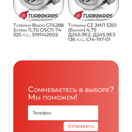
Турбина Biagio GT4288
Турбина CZ ЗИЛ 5301
Scania 11,70 DSC11-74
(Бычок) 4,75
325 л.с., 5191142002
Д245.9Е2, Д245.9Е3
136 л.с., C14-197-01
Сомневаетесь в выборе?
Мы поможем!
Отправить