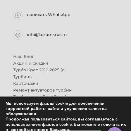
написать WhatsApp
info@turbo-kros.ru
Наш Блог
Акции и скидки
Турбо Крос 2010-2025 (с)
Турбины
Картриджи
Ремонт актуаторов турбин
Турбины для Ford Transit
Мы используем файлы cookie для обеспечения
Турбины для Mazda CX-7
корректной работы сайта и улучшения качества
Картридж для ГАЗон-Next
обслуживания.
Турбины HINO (Хино)
Продолжая пользоваться сайтом, вы соглашаетесь с
Купить новую турбину
использованием файлов cookie. Вы можете отключить их
в настройках своего браузера.
Контакты