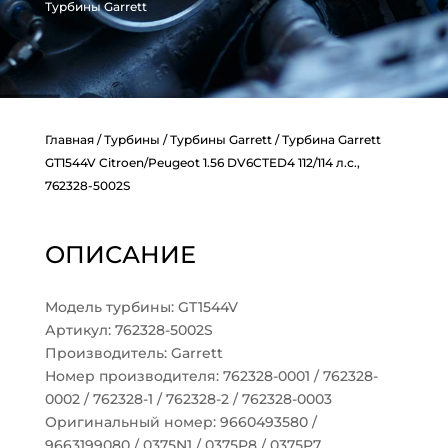
Турбины Garrett
Главная
/
Турбины
/
Турбины Garrett
/ Турбина Garrett
GT1544V Citroen/Peugeot 1.56 DV6CTED4 112/114 л.с.,
762328-5002S
ОПИСАНИЕ
Модель турбины: GT1544V
Артикул: 762328-5002S
Производитель: Garrett
Номер производителя: 762328-0001 / 762328-
0002 / 762328-1 / 762328-2 / 762328-0003
Оригинальный номер: 9660493580 /
9663199080 / 0375N1 / 0375P8 / 0375P7