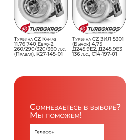
Турбина CZ Камаз
Турбина CZ ЗИЛ 5301
11.76 740 Евро-2
(Бычок) 4,75
260/290/320/360 л.с.
Д245.9Е2, Д245.9Е3
(Правая), K27-145-01
136 л.с., C14-197-01
Сомневаетесь в выборе?
Мы поможем!