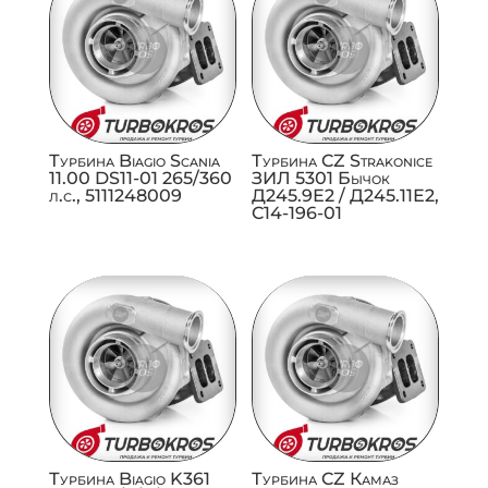
Турбина Biagio Scania
Турбина CZ Strakonice
11.00 DS11-01 265/360
ЗИЛ 5301 Бычок
л.с., 5111248009
Д245.9Е2 / Д245.11Е2,
C14-196-01
Турбина Biagio K361
Турбина CZ Камаз