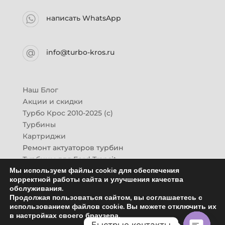
написать WhatsApp
info@turbo-kros.ru
Наш Блог
Акции и скидки
Турбо Крос 2010-2025 (с)
Турбины
Картриджи
Ремонт актуаторов турбин
Турбины для Ford Transit
Мы используем файлы cookie для обеспечения
Турбины для Mazda CX-7
корректной работы сайта и улучшения качества
Картридж для ГАЗон-Next
обслуживания.
Турбины HINO (Хино)
Продолжая пользоваться сайтом, вы соглашаетесь с
Купить новую турбину
использованием файлов cookie. Вы можете отключить их
в настройках своего браузера.
Контакты
Быстрые контакты