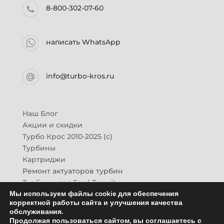
8-800-302-07-60
написать WhatsApp
info@turbo-kros.ru
Наш Блог
Акции и скидки
Турбо Крос 2010-2025 (с)
Турбины
Картриджи
Ремонт актуаторов турбин
Турбины для Ford Transit
Мы используем файлы cookie для обеспечения
Турбины для Mazda CX-7
корректной работы сайта и улучшения качества
Картридж для ГАЗон-Next
обслуживания.
Турбины HINO (Хино)
Продолжая пользоваться сайтом, вы соглашаетесь с