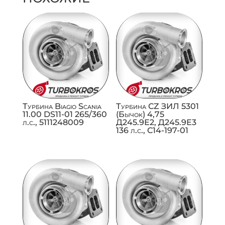
Турбина Biagio Scania
Турбина CZ ЗИЛ 5301
11.00 DS11-01 265/360
(Бычок) 4,75
л.с., 5111248009
Д245.9Е2, Д245.9Е3
136 л.с., C14-197-01