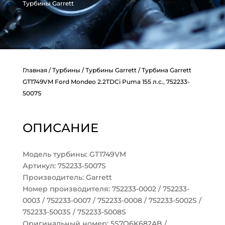
Турбины Garrett
Главная
/
Турбины
/
Турбины Garrett
/ Турбина Garrett
GT1749VM Ford Mondeo 2.2TDCi Puma 155 л.с., 752233-
5007S
ОПИСАНИЕ
Модель турбины: GT1749VM
Артикул: 752233-5007S
Производитель: Garrett
Номер производителя: 752233-0002 / 752233-
0003 / 752233-0007 / 752233-0008 / 752233-5002S /
752233-5003S / 752233-5008S
Оригинальный номер: 5S7Q6K682AB /