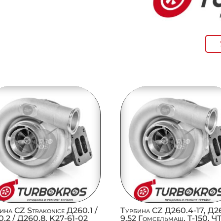
ина CZ Strakonice Д260.1 /
Турбина CZ Д260.4-17, Д2
.2 / Д260.8, K27-61-02
9.52 Гомсельмаш, Т-150, Ч