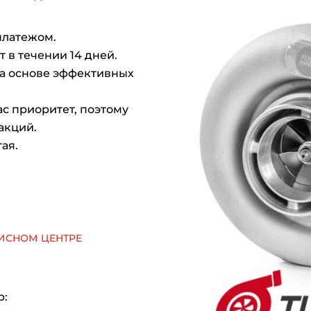
платежом.
 в течении 14 дней.
на основе эффективных
с приоритет, поэтому
акций.
ая.
исном центре
р: