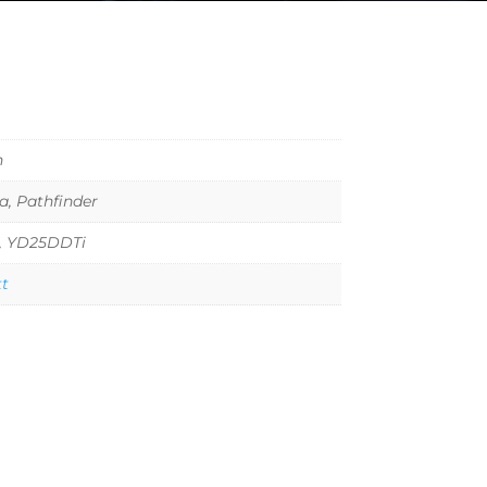
n
a, Pathfinder
 YD25DDTi
tt