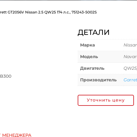
rett GT2056V Nissan 2.5 QW25 174 л.с., 751243-5002S
ДЕТАЛИ
Марка
Nissa
Модель
Navar
Двигатель
QW25,
EB300
Производитель
Garre
Уточнить цену
у менеджера