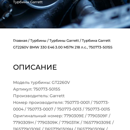
Турбины Garrett
Главная
/
Турбины
/
Турбины Garrett
/ Турбина Garrett
GT2260V BMW 330 E46 3.00 M57N 218 л.с., 750773-5015S
ОПИСАНИЕ
Модель турбины: GT2260V
Артикул: 750773-5015S
Производитель: Garrett
Номер производителя: 750773-0001 / 750773-
0004 / 750773-0007 / 750773-0013 / 750773-0015
Оригинальный номер: 7790309E / 7790309F /
7790309H / 7790309K / 7790311K / 11657790309E /
11657790309F / 11657790309H / 11657790309K /