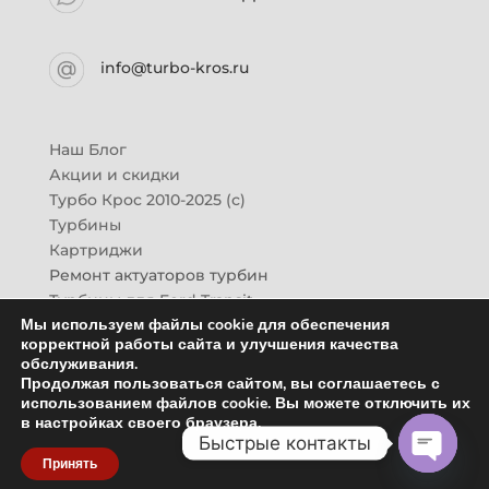
info@turbo-kros.ru
Наш Блог
Акции и скидки
Турбо Крос 2010-2025 (с)
Турбины
Картриджи
Ремонт актуаторов турбин
Турбины для Ford Transit
Мы используем файлы cookie для обеспечения
Турбины для Mazda CX-7
корректной работы сайта и улучшения качества
Картридж для ГАЗон-Next
обслуживания.
Турбины HINO (Хино)
Продолжая пользоваться сайтом, вы соглашаетесь с
Купить новую турбину
использованием файлов cookie. Вы можете отключить их
в настройках своего браузера.
Контакты
Быстрые контакты
Оптовикам
Принять
Отзывы
Open