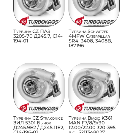
Турбина CZ ПАЗ
Турбина Schwitzer
3205-70 Д245.7, C14-
4MFW Caterpillar
194-01
SR4, 3408, 3408B,
187196
Турбина CZ Strakonice
Турбина Biagio K361
ЗИЛ 5301 Бычок
MAN F7/8/9/90
Д245.9Е2 / Д245.11Е2,
12.00/22.00 320-395
C14-196-01
л.с., 5211348027