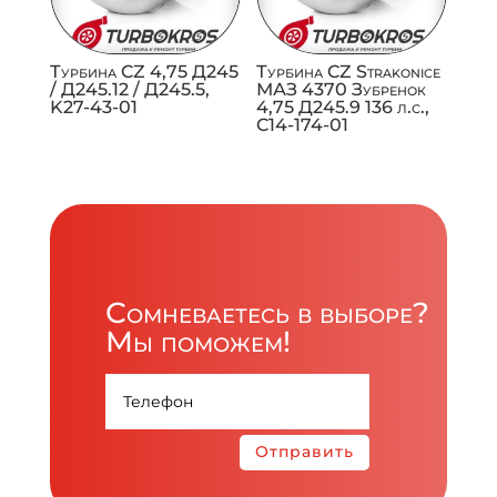
Турбина CZ 4,75 Д245
Турбина CZ Strakonice
/ Д245.12 / Д245.5,
МАЗ 4370 Зубренок
K27-43-01
4,75 Д245.9 136 л.с.,
C14-174-01
Сомневаетесь в выборе?
Мы поможем!
Отправить