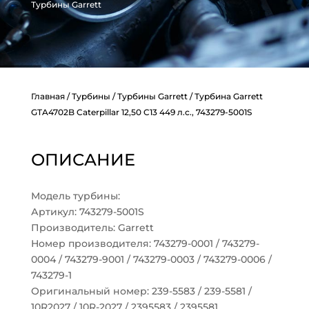
Турбины Garrett
Главная
/
Турбины
/
Турбины Garrett
/ Турбина Garrett
GTA4702B Caterpillar 12,50 C13 449 л.с., 743279-5001S
ОПИСАНИЕ
Модель турбины:
Артикул: 743279-5001S
Производитель: Garrett
Номер производителя: 743279-0001 / 743279-
0004 / 743279-9001 / 743279-0003 / 743279-0006 /
743279-1
Оригинальный номер: 239-5583 / 239-5581 /
10R2027 / 10R-2027 / 2395583 / 2395581