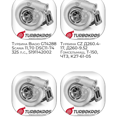
Турбина Biagio GT4288
Турбина CZ Д260.4-
Scania 11,70 DSC11-74
17, Д260-9.52
325 л.с., 5191142002
Гомсельмаш, Т-150,
ЧТЗ, K27-61-05