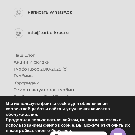
написать WhatsApp
info@turbo-kros.ru
Наш Блог
Акции и скидки
Турбо Крос 2010-2025 (с)
Турбины
Картриджи
Ремонт актуаторов турбин
Турбины для Ford Transit
Мы используем файлы cookie для обеспечения
Турбины для Mazda CX-7
корректной работы сайта и улучшения качества
Картридж для ГАЗон-Next
обслуживания.
Турбины HINO (Хино)
Продолжая пользоваться сайтом, вы соглашаетесь с
Купить новую турбину
использованием файлов cookie. Вы можете отключить их
в настройках своего браузера.
Контакты