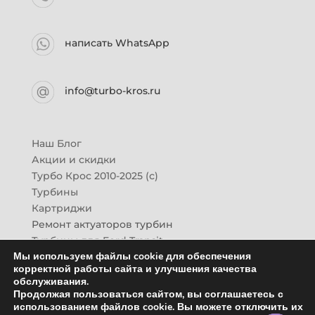
написать WhatsApp
info@turbo-kros.ru
Наш Блог
Акции и скидки
Турбо Крос 2010-2025 (с)
Турбины
Картриджи
Ремонт актуаторов турбин
Турбины для Ford Transit
Мы используем файлы cookie для обеспечения
Турбины для Mazda CX-7
корректной работы сайта и улучшения качества
Картридж для ГАЗон-Next
обслуживания.
Турбины HINO (Хино)
Продолжая пользоваться сайтом, вы соглашаетесь с
Купить новую турбину
использованием файлов cookie. Вы можете отключить их