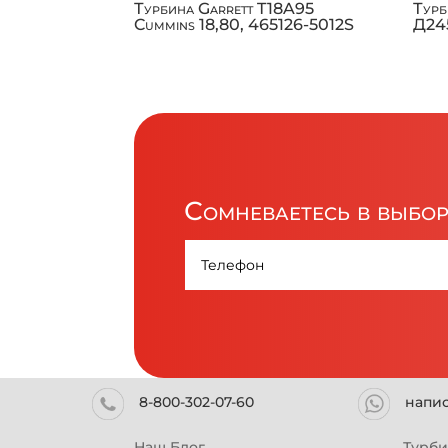
Турбина Garrett T18A95
Турб
Cummins 18,80, 465126-5012S
Д245
Сомневаетесь в выбо
8-800-302-07-60
напи
Наш Блог
Турб