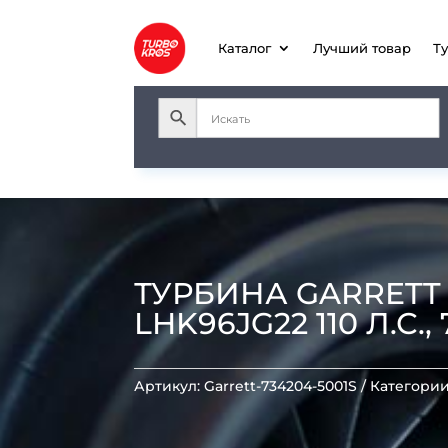
Каталог
Лучший товар
Т
ТУРБИНА GARRETT G
LHK96JG22 110 Л.С.,
Артикул:
Garrett-734204-5001S
Категори