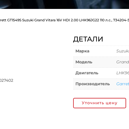
rett GT1549S Suzuki Grand Vitara 16V HDI 2.00 LHK96JG22 110 л.с., 734204-
ДЕТАЛИ
Марка
Suzuk
Модель
Grand
Двигатель
LHK9
027402
Производитель
Garre
Уточнить цену