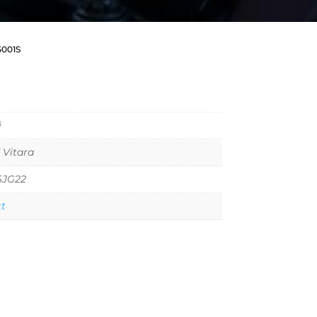
5001S
i
 Vitara
6JG22
tt