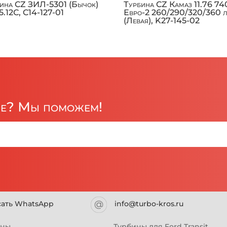
ина CZ ЗИЛ-5301 (Бычок)
Турбина CZ Камаз 11.76 74
.12С, C14-127-01
Евро-2 260/290/320/360 л
(Левая), K27-145-02
ре? Мы поможем!
сать WhatsApp
info@turbo-kros.ru
ины
Турбины для Ford Transit