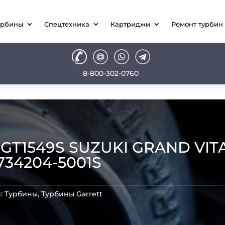
урбины
Спецтехника
Картриджи
Ремонт турбин
8-800-302-0760
T1549S SUZUKI GRAND VITAR
 734204-5001S
и:
Турбины
,
Турбины Garrett