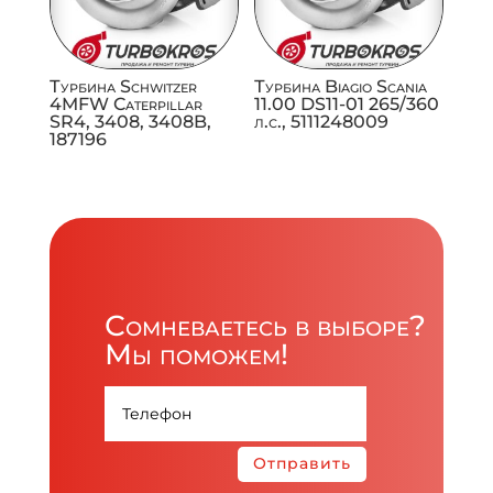
Турбина Schwitzer
Турбина Biagio Scania
4MFW Caterpillar
11.00 DS11-01 265/360
SR4, 3408, 3408B,
л.с., 5111248009
187196
Сомневаетесь в выборе?
Мы поможем!
Отправить