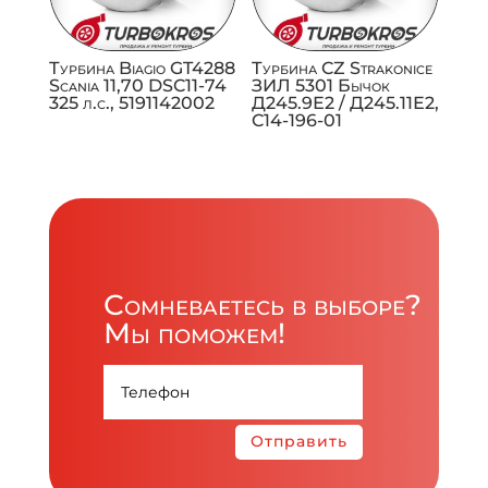
Турбина Biagio GT4288
Турбина CZ Strakonice
Scania 11,70 DSC11-74
ЗИЛ 5301 Бычок
325 л.с., 5191142002
Д245.9Е2 / Д245.11Е2,
C14-196-01
Сомневаетесь в выборе?
Мы поможем!
Отправить