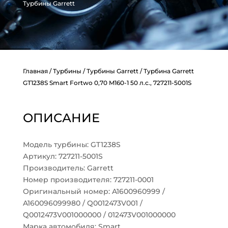
Турбины Garrett
Главная
/
Турбины
/
Турбины Garrett
/ Турбина Garrett
GT1238S Smart Fortwo 0,70 M160-1 50 л.с., 727211-5001S
ОПИСАНИЕ
Модель турбины: GT1238S
Артикул: 727211-5001S
Производитель: Garrett
Номер производителя: 727211-0001
Оригинальный номер: A1600960999 /
A160096099980 / Q0012473V001 /
Q0012473V001000000 / 012473V001000000
Марка автомобиля: Smart