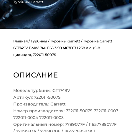
Турбины Garrett
Главная
/
Турбины
/
Турбины Garrett
/ Турбина Garrett
GT1749V BMW 740 E65 3.90 M67DTU 258 л.с. (5-8
цилиндр), 722011-5007S
ОПИСАНИЕ
Модель турбины: GT1749V
Артикул: 722011-5007S
Производитель: Garrett
Номер производителя: 722011-5007S 722011-0007
722011-0004 722011-0003
Оригинальный номер: 7789077F / 11657789077F
/ 7789583A / 7789070E / 11657789583A /