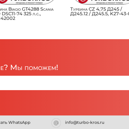
ина Biagio GT4288 Scania
Турбина CZ 4,75 Д245 /
0 DSC11-74 325 л.с.,
Д245.12 / Д245.5, K27-43-
1142002
ре? Мы поможем!
сать WhatsApp
info@turbo-kros.ru