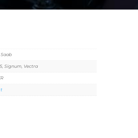
 Saab
-5, Signum, Vectra
TR
tt