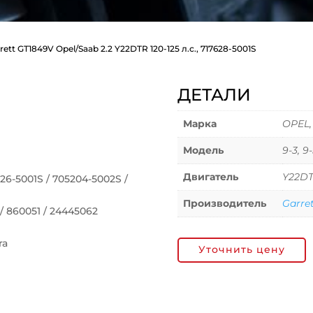
rett GT1849V Opel/Saab 2.2 Y22DTR 120-125 л.с., 717628-5001S
ДЕТАЛИ
Марка
OPEL,
Модель
9-3, 9
Двигатель
Y22D
6-5001S / 705204-5002S /
Производитель
Garre
 860051 / 24445062
ra
Уточнить цену