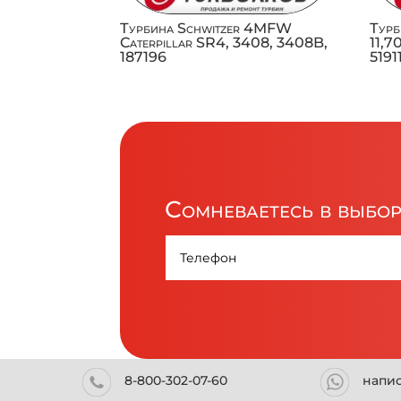
Турбина Schwitzer 4MFW
Турб
Caterpillar SR4, 3408, 3408B,
11,7
187196
519
Сомневаетесь в выбо
8-800-302-07-60
напи