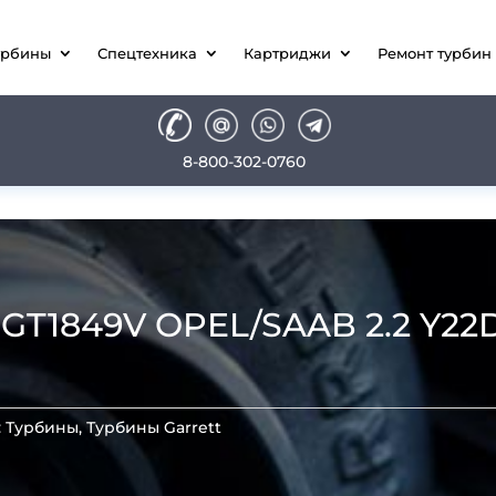
урбины
Спецтехника
Картриджи
Ремонт турбин
8-800-302-0760
1849V OPEL/SAAB 2.2 Y22DTR
:
Турбины
,
Турбины Garrett