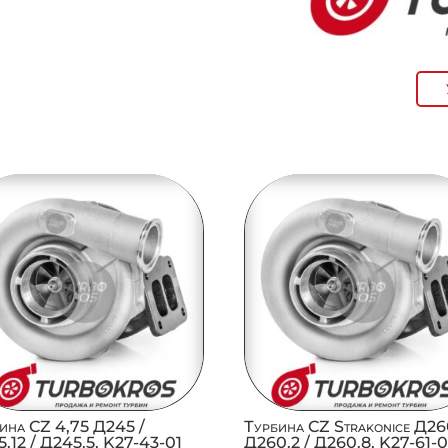
ина CZ 4,75 Д245 /
Турбина CZ Strakonice Д260
.12 / Д245.5, K27-43-01
Д260.2 / Д260.8, K27-61-