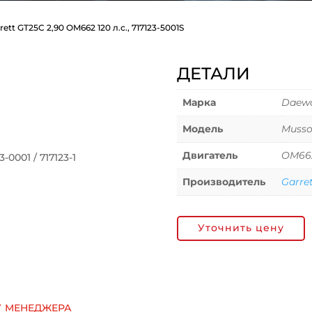
ett GT25C 2,90 OM662 120 л.с., 717123-5001S
ДЕТАЛИ
Марка
Daewo
Модель
Muss
Двигатель
OM66
0001 / 717123-1
Производитель
Garre
Уточнить цену
у менеджера