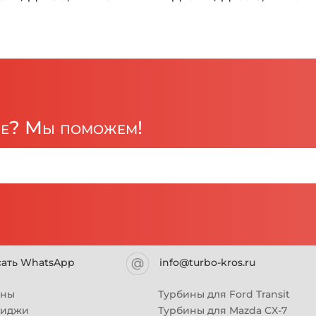
ре? Мы поможем!
сать WhatsApp
info@turbo-kros.ru
ины
Турбины для Ford Transit
риджи
Турбины для Mazda CX-7