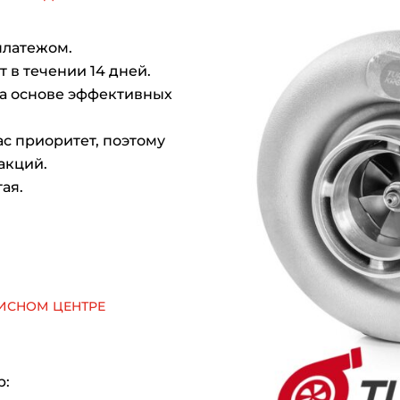
платежом.
 в течении 14 дней.
на основе эффективных
с приоритет, поэтому
акций.
ая.
исном центре
р: