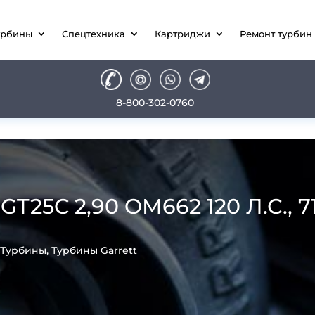
урбины
Спецтехника
Картриджи
Ремонт турбин
8-800-302-0760
25C 2,90 OM662 120 Л.С., 71
:
Турбины
,
Турбины Garrett