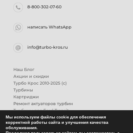
8-800-302-07-60
написать WhatsApp
info@turbo-kros.ru
Наш Блог
Акции и скидки
Турбо Крос 2010-2025 (с)
Турбины
Картриджи
Ремонт актуаторов турбин
Турбины для Ford Transit
Мы используем файлы cookie для обеспечения
Турбины для Mazda CX-7
корректной работы сайта и улучшения качества
Картридж для ГАЗон-Next
обслуживания.
Турбины HINO (Хино)