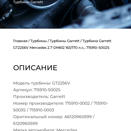
Турбины Garrett
Главная
/
Турбины
/
Турбины Garrett
/ Турбина Garrett
GT2256V Mercedes 2.7 OM612 163/170 л.с., 715910-5002S
ОПИСАНИЕ
Модель турбины: GT2256V
Артикул: 715910-5002S
Производитель: Garrett
Номер производителя: 715910-0002 / 715910-
5003S / 715910-0003
Оригинальный номер: A6120960599 /
6120960599
Марка автомобиля: Mercedes