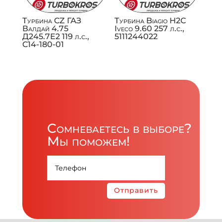
Турбина CZ ГАЗ
Турбина Biagio H2C
Валдай 4.75
Iveco 9.60 257 л.с.,
Д245.7Е2 119 л.с.,
5111244022
C14-180-01
Сомневаетесь в выборе?
Мы поможем!
Отправить