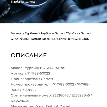
Турбины Garrett
Главная
/
Турбины
/
Турбины Garrett
/ Турбина Garrett
GTA4294BNS Detroit Diesel 11,10 Series 60, 714788-5002S
ОПИСАНИЕ
Модель турбины: GTA4294BNS
Артикул: 714788-5002S
Производитель: Garrett
Номер производителя: 714788-0002 / 714788-
9002 / 714788-2
Оригинальный номер: 23528045 / E23528045 /
R23528045
Марка автомобиля: Detroit Diesel