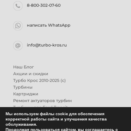
8-800-302-07-60
написать WhatsApp
info@turbo-kros.ru
Наш Блог
Акции и скидки
Турбо Крос 2010-2025 (с)
Турбины
Картриджи
Ремонт актуаторов турбин
Турбины для Ford Transit
Мы используем файлы cookie для обеспечения
Турбины для Mazda CX-7
корректной работы сайта и улучшения качества
Картридж для ГАЗон-Next
обслуживания.
Турбины HINO (Хино)
Продолжая пользоваться сайтом, вы соглашаетесь с