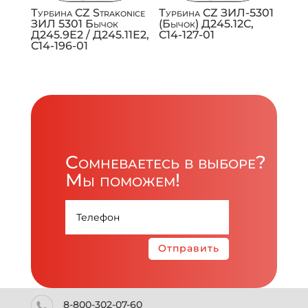
Турбина CZ Strakonice
Турбина CZ ЗИЛ-5301
ЗИЛ 5301 Бычок
(Бычок) Д245.12С,
Д245.9Е2 / Д245.11Е2,
C14-127-01
C14-196-01
Сомневаетесь в выборе?
Мы поможем!
Отправить
8-800-302-07-60