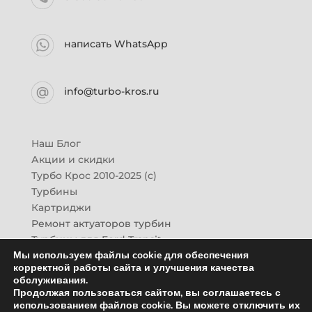
написать WhatsApp
info@turbo-kros.ru
Наш Блог
Акции и скидки
Турбо Крос 2010-2025 (с)
Турбины
Картриджи
Ремонт актуаторов турбин
Турбины для Ford Transit
Мы используем файлы cookie для обеспечения
Турбины для Mazda CX-7
корректной работы сайта и улучшения качества
Картридж для ГАЗон-Next
обслуживания.
Турбины HINO (Хино)
Продолжая пользоваться сайтом, вы соглашаетесь с
Купить новую турбину
использованием файлов cookie. Вы можете отключить их