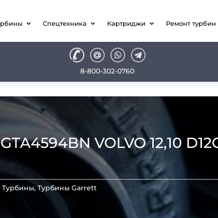
урбины
Спецтехника
Картриджи
Ремонт турбин
8-800-302-0760
TA4594BN VOLVO 12,10 D12C
:
Турбины
,
Турбины Garrett