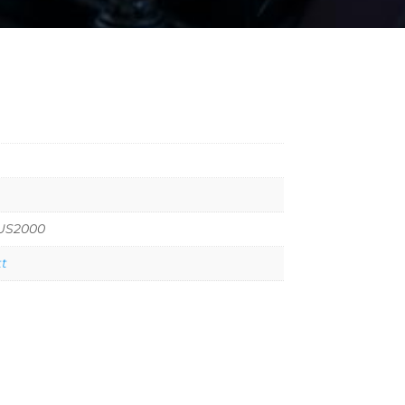
US2000
tt