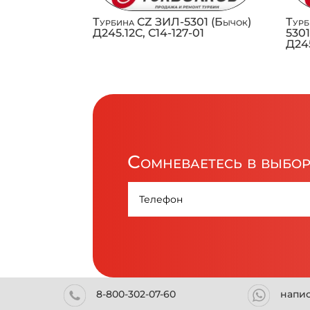
Турбина CZ ЗИЛ-5301 (Бычок)
Турб
Д245.12С, C14-127-01
5301
Д245
Сомневаетесь в выбо
8-800-302-07-60
напи