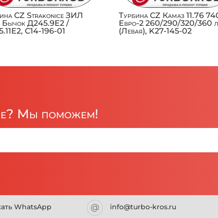
ина CZ Strakonice ЗИЛ
Турбина CZ Камаз 11.76 74
 Бычок Д245.9Е2 /
Евро-2 260/290/320/360 л
.11Е2, C14-196-01
(Левая), K27-145-02
ре? Мы поможем!
сать WhatsApp
info@turbo-kros.ru