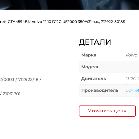
rett GTA4594BN Volvo 12,10 D12C US2000 350/431 л.с., 712922-5018S
ДЕТАЛИ
Марка
Volvo
Модель
Двигатель
D12C 
0003 / 712922/18 /
Производитель
Garre
 21031701
Уточнить цену