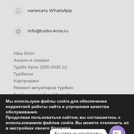
написать WhatsApp
info@turbo-kros.ru
Наш Блог
Акции и скидки
Турбо Крос 2010-2025 (с)
Турбины
Картриджи
Ремонт актуаторов турбин
Турбины для Ford Transit
Мы используем файлы cookie для обеспечения
Турбины для Mazda CX-7
корректной работы сайта и улучшения качества
Картридж для ГАЗон-Next
обслуживания.
Турбины HINO (Хино)
Продолжая пользоваться сайтом, вы соглашаетесь с
Купить новую турбину
использованием файлов cookie. Вы можете отключить их
в настройках своего браузера.
Контакты
Быстрые контакты