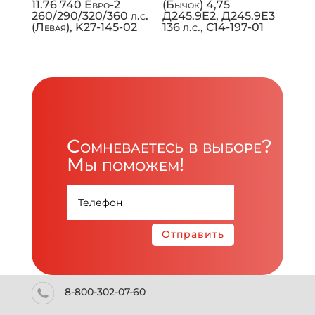
11.76 740 Евро-2
(Бычок) 4,75
260/290/320/360 л.с.
Д245.9Е2, Д245.9Е3
(Левая), K27-145-02
136 л.с., C14-197-01
Сомневаетесь в выборе?
Мы поможем!
Отправить
8-800-302-07-60