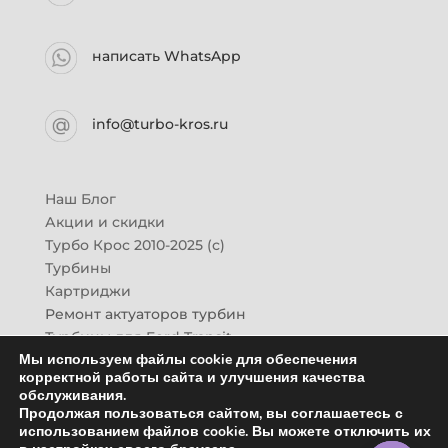
написать WhatsApp
info@turbo-kros.ru
Наш Блог
Акции и скидки
Турбо Крос 2010-2025 (с)
Турбины
Картриджи
Ремонт актуаторов турбин
Турбины для Ford Transit
Мы используем файлы cookie для обеспечения
Турбины для Mazda CX-7
корректной работы сайта и улучшения качества
Картридж для ГАЗон-Next
обслуживания.
Турбины HINO (Хино)
Продолжая пользоваться сайтом, вы соглашаетесь с
Купить новую турбину
использованием файлов cookie. Вы можете отключить их