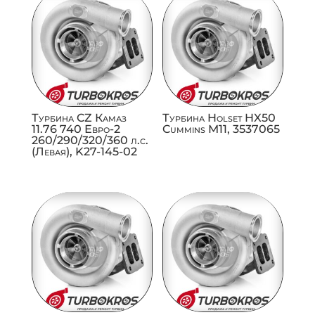
Турбина CZ Камаз
Турбина Holset HX50
11.76 740 Евро-2
Cummins M11, 3537065
260/290/320/360 л.с.
(Левая), K27-145-02