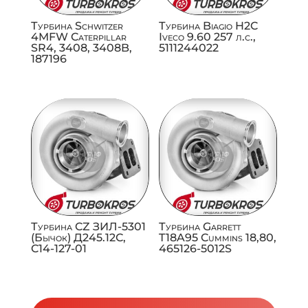
Турбина Schwitzer
Турбина Biagio H2C
4MFW Caterpillar
Iveco 9.60 257 л.с.,
SR4, 3408, 3408B,
5111244022
187196
Турбина CZ ЗИЛ-5301
Турбина Garrett
(Бычок) Д245.12С,
T18A95 Cummins 18,80,
C14-127-01
465126-5012S