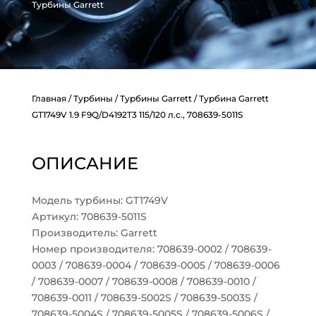
Турбины Garrett
Главная
/
Турбины
/
Турбины Garrett
/ Турбина Garrett
GT1749V 1.9 F9Q/D4192T3 115/120 л.с., 708639-5011S
ОПИСАНИЕ
Модель турбины: GT1749V
Артикул: 708639-5011S
Производитель: Garrett
Номер производителя: 708639-0002 / 708639-
0003 / 708639-0004 / 708639-0005 / 708639-0006
/ 708639-0007 / 708639-0008 / 708639-0010 /
708639-0011 / 708639-5002S / 708639-5003S /
708639-5004S / 708639-5005S / 708639-5006S /