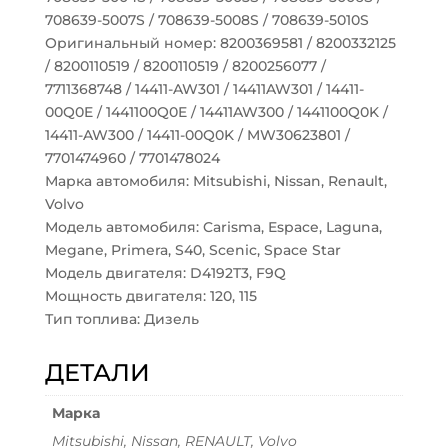
708639-5007S / 708639-5008S / 708639-5010S
Оригинальный номер: 8200369581 / 8200332125
/ 8200110519 / 8200110519 / 8200256077 /
7711368748 / 14411-AW301 / 14411AW301 / 14411-
00Q0E / 1441100Q0E / 14411AW300 / 1441100Q0K /
14411-AW300 / 14411-00Q0K / MW30623801 /
7701474960 / 7701478024
Марка автомобиля: Mitsubishi, Nissan, Renault,
Volvo
Модель автомобиля: Carisma, Espace, Laguna,
Megane, Primera, S40, Scenic, Space Star
Модель двигателя: D4192T3, F9Q
Мощность двигателя: 120, 115
Тип топлива: Дизель
ДЕТАЛИ
Марка
Mitsubishi, Nissan, RENAULT, Volvo