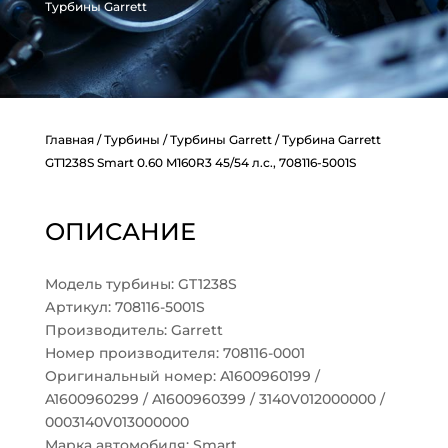
Турбины Garrett
Главная
/
Турбины
/
Турбины Garrett
/ Турбина Garrett
GT1238S Smart 0.60 M160R3 45/54 л.с., 708116-5001S
ОПИСАНИЕ
Модель турбины: GT1238S
Артикул: 708116-5001S
Производитель: Garrett
Номер производителя: 708116-0001
Оригинальный номер: A1600960199 /
A1600960299 / A1600960399 / 3140V012000000 /
0003140V013000000
Марка автомобиля: Smart