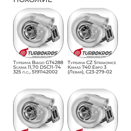
Турбина Biagio GT4288
Турбина CZ Strakonice
Scania 11,70 DSC11-74
Камаз 740 Евро 3
325 л.с., 5191142002
(Левая), C23-279-02