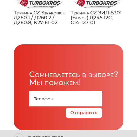
Турбина CZ Strakonice
Турбина CZ ЗИЛ-5301
Д260.1 / Д260.2 /
(Бычок) Д245.12С,
Д260.8, K27-61-02
C14-127-01
Сомневаетесь в выборе?
Мы поможем!
Отправить