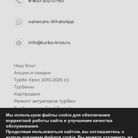
8-800-302-07-60
написать WhatsApp
info@turbo-kros.ru
Наш Блог
Акции и скидки
Турбо Крос 2010-2025 (с)
Турбины
Картриджи
Ремонт актуаторов турбин
Турбины для Ford Transit
Мы используем файлы cookie для обеспечения
Турбины для Mazda CX-7
корректной работы сайта и улучшения качества
Картридж для ГАЗон-Next
обслуживания.
Турбины HINO (Хино)
Продолжая пользоваться сайтом, вы соглашаетесь с
Купить новую турбину
использованием файлов cookie. Вы можете отключить их