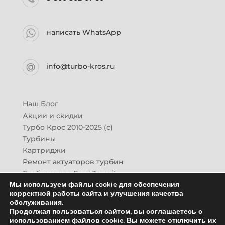
написать WhatsApp
info@turbo-kros.ru
Наш Блог
Акции и скидки
Турбо Крос 2010-2025 (с)
Турбины
Картриджи
Ремонт актуаторов турбин
Турбины для Ford Transit
Мы используем файлы cookie для обеспечения
Турбины для Mazda CX-7
корректной работы сайта и улучшения качества
Картридж для ГАЗон-Next
обслуживания.
Турбины HINO (Хино)
Продолжая пользоваться сайтом, вы соглашаетесь с
Купить новую турбину
использованием файлов cookie. Вы можете отключить их