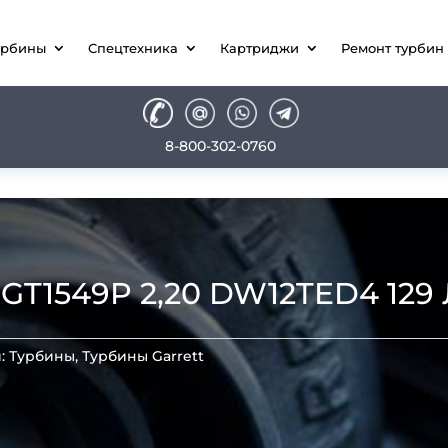
урбины
Спецтехника
Картриджи
Ремонт турбин
8-800-302-0760
1549P 2,20 DW12TED4 129 Л
и:
Турбины
,
Турбины Garrett