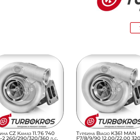
ина CZ Камаз 11.76 740
Турбина Biagio K361 MAN
-2 260/290/320/360 л.с.
F7/8/9/90 12.00/22.00 32