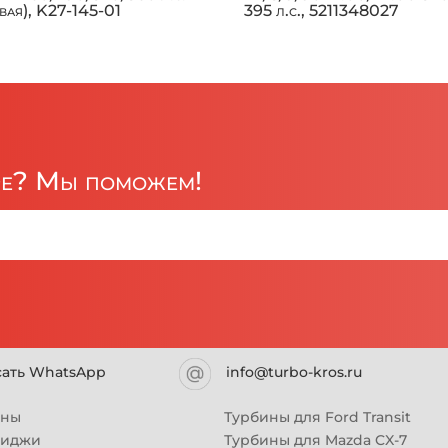
вая), K27-145-01
395 л.с., 5211348027
ре? Мы поможем!
сать WhatsApp
info@turbo-kros.ru
ины
Турбины для Ford Transit
риджи
Турбины для Mazda CX-7