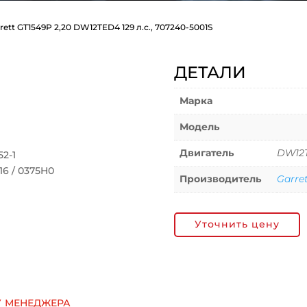
rett GT1549P 2,20 DW12TED4 129 л.с., 707240-5001S
ДЕТАЛИ
Марка
Модель
Двигатель
DW12
2-1
16 / 0375H0
Производитель
Garre
Уточнить цену
у менеджера