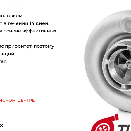
платежом.
 в течении 14 дней.
на основе эффективных
с приоритет, поэтому
акций.
ая.
исном центре
р: