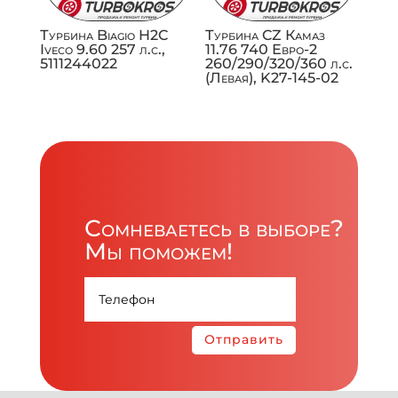
Турбина Biagio H2C
Турбина CZ Камаз
Iveco 9.60 257 л.с.,
11.76 740 Евро-2
5111244022
260/290/320/360 л.с.
(Левая), K27-145-02
Сомневаетесь в выборе?
Мы поможем!
Отправить