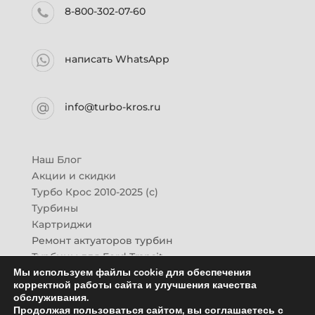
8-800-302-07-60
написать WhatsApp
info@turbo-kros.ru
Наш Блог
Акции и скидки
Турбо Крос 2010-2025 (с)
Турбины
Картриджи
Ремонт актуаторов турбин
Турбины для Ford Transit
Мы используем файлы cookie для обеспечения
Турбины для Mazda CX-7
корректной работы сайта и улучшения качества
Картридж для ГАЗон-Next
обслуживания.
Турбины HINO (Хино)
Продолжая пользоваться сайтом, вы соглашаетесь с