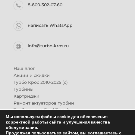
8-800-302-07-60
написать WhatsApp
info@turbo-kros.ru
Наш Блог
Акции и скидки
Турбо Крос 2010-2025 (с)
Турбины
Картриджи
Ремонт актуаторов турбин
Турбины для Ford Transit
Мы используем файлы cookie для обеспечения
Турбины для Mazda CX-7
корректной работы сайта и улучшения качества
Картридж для ГАЗон-Next
обслуживания.
Турбины HINO (Хино)
Продолжая пользоваться сайтом, вы соглашаетесь с