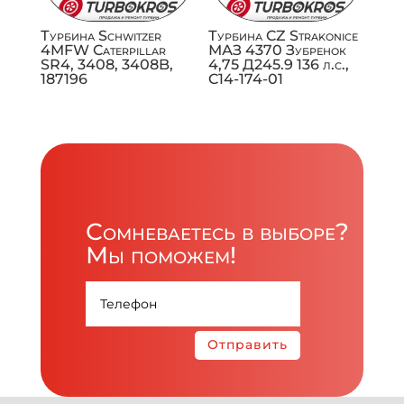
Турбина Schwitzer
Турбина CZ Strakonice
4MFW Caterpillar
МАЗ 4370 Зубренок
SR4, 3408, 3408B,
4,75 Д245.9 136 л.с.,
187196
C14-174-01
Сомневаетесь в выборе?
Мы поможем!
Отправить