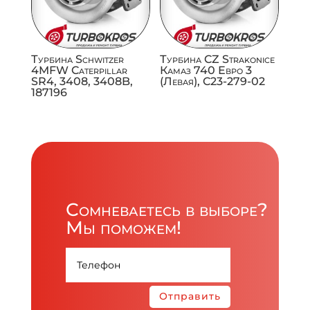
Турбина Schwitzer
Турбина CZ Strakonice
4MFW Caterpillar
Камаз 740 Евро 3
SR4, 3408, 3408B,
(Левая), C23-279-02
187196
Сомневаетесь в выборе?
Мы поможем!
Отправить