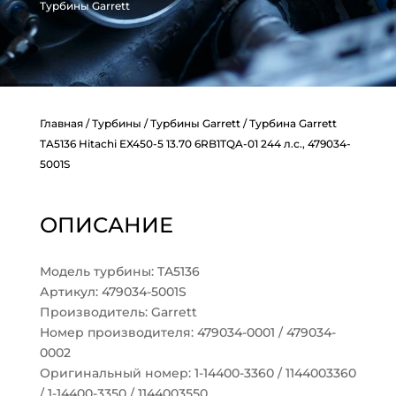
Турбины Garrett
Главная
/
Турбины
/
Турбины Garrett
/ Турбина Garrett
TA5136 Hitachi EX450-5 13.70 6RB1TQA-01 244 л.с., 479034-
5001S
ОПИСАНИЕ
Модель турбины: TA5136
Артикул: 479034-5001S
Производитель: Garrett
Номер производителя: 479034-0001 / 479034-
0002
Оригинальный номер: 1-14400-3360 / 1144003360
/ 1-14400-3350 / 1144003550