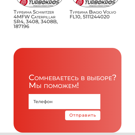
Турбина Schwitzer
Турбина Biagio Volvo
4MFW Caterpillar
FL10, 5111244020
SR4, 3408, 3408B,
187196
Сомневаетесь в выборе?
Мы поможем!
Отправить