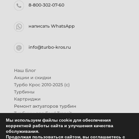
8-800-302-07-60
написать WhatsApp
info@turbo-kros.ru
Наш Блог
Акции и скидки
Турбо Крос 2010-2025 (с)
Турбины
Картриджи
Ремонт актуаторов турбин
Турбины для Ford Transit
Мы используем файлы cookie для обеспечения
Турбины для Mazda CX-7
корректной работы сайта и улучшения качества
Картридж для ГАЗон-Next
обслуживания.
Турбины HINO (Хино)
Продолжая пользоваться сайтом, вы соглашаетесь с