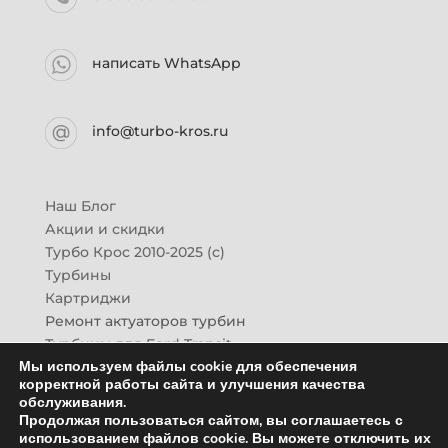
написать WhatsApp
info@turbo-kros.ru
Наш Блог
Акции и скидки
Турбо Крос 2010-2025 (с)
Турбины
Картриджи
Ремонт актуаторов турбин
Турбины для Ford Transit
Мы используем файлы cookie для обеспечения
Турбины для Mazda CX-7
корректной работы сайта и улучшения качества
Картридж для ГАЗон-Next
обслуживания.
Турбины HINO (Хино)
Продолжая пользоваться сайтом, вы соглашаетесь с
Купить новую турбину
использованием файлов cookie. Вы можете отключить их