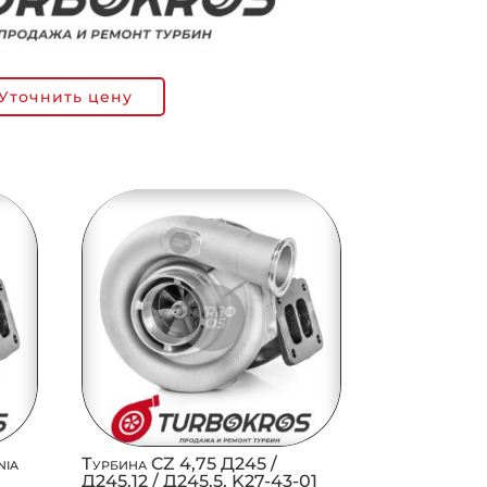
Уточнить цену
nia
Турбина CZ 4,75 Д245 /
Д245.12 / Д245.5, K27-43-01