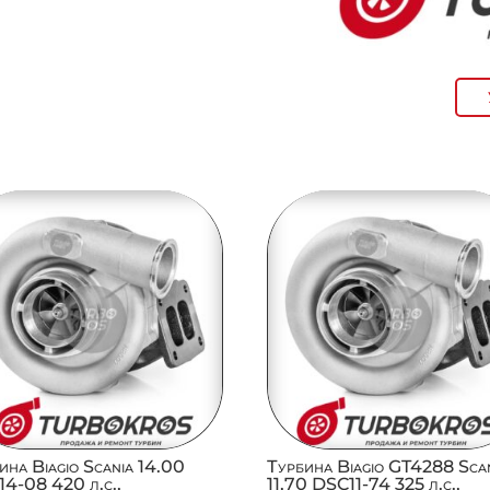
ина Biagio Scania 14.00
Турбина Biagio GT4288 Sca
4-08 420 л.с.,
11,70 DSC11-74 325 л.с.,