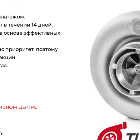
платежом.
 в течении 14 дней.
на основе эффективных
с приоритет, поэтому
акций.
ая.
исном центре
р: