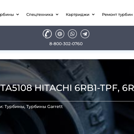
урбины
Спецтехника
Картриджи
Ремонт турбин
8-800-302-0760
A5108 HITACHI 6RB1-TPF, 6R
и:
Турбины
,
Турбины Garrett