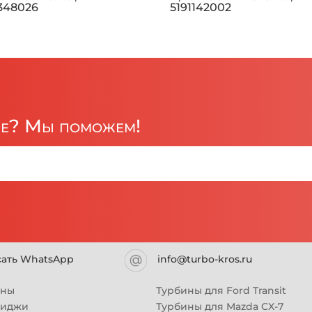
1348026
5191142002
ре? Мы поможем!
сать WhatsApp
info@turbo-kros.ru
ины
Турбины для Ford Transit
риджи
Турбины для Mazda CX-7