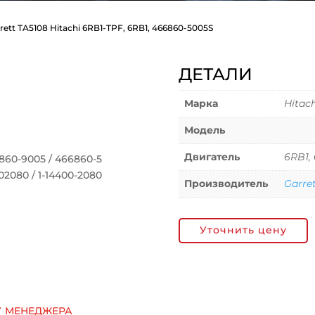
rett TA5108 Hitachi 6RB1-TPF, 6RB1, 466860-5005S
ДЕТАЛИ
Марка
Hitach
Модель
Двигатель
6RB1,
860-9005 / 466860-5
2080 / 1-14400-2080
Производитель
Garre
Уточнить цену
у менеджера