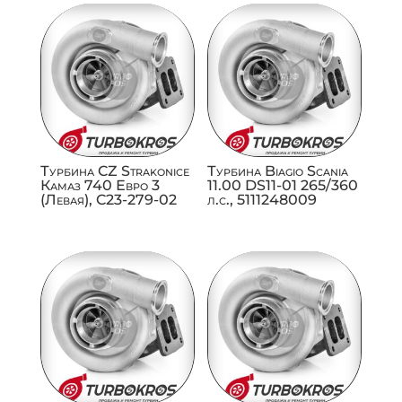
Турбина CZ Strakonice
Турбина Biagio Scania
Камаз 740 Евро 3
11.00 DS11-01 265/360
(Левая), C23-279-02
л.с., 5111248009