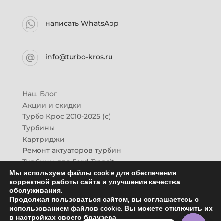
написать WhatsApp
info@turbo-kros.ru
Наш Блог
Акции и скидки
Турбо Крос 2010-2025 (с)
Турбины
Картриджи
Ремонт актуаторов турбин
Турбины для Ford Transit
Мы используем файлы cookie для обеспечения
Турбины для Mazda CX-7
корректной работы сайта и улучшения качества
Картридж для ГАЗон-Next
обслуживания.
Турбины HINO (Хино)
Продолжая пользоваться сайтом, вы соглашаетесь с
Купить новую турбину
использованием файлов cookie. Вы можете отключить их
в настройках своего браузера.
Контакты