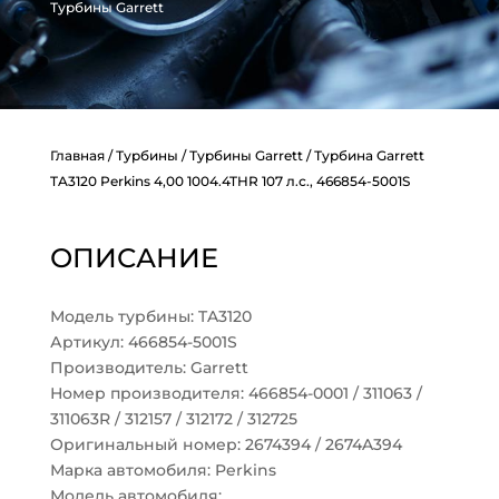
Турбины Garrett
Главная
/
Турбины
/
Турбины Garrett
/ Турбина Garrett
TA3120 Perkins 4,00 1004.4THR 107 л.с., 466854-5001S
ОПИСАНИЕ
Модель турбины: TA3120
Артикул: 466854-5001S
Производитель: Garrett
Номер производителя: 466854-0001 / 311063 /
311063R / 312157 / 312172 / 312725
Оригинальный номер: 2674394 / 2674A394
Марка автомобиля: Perkins
Модель автомобиля: