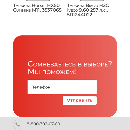
Турбина Holset HX50
Турбина Biagio H2C
Cummins M11, 3537065
Iveco 9.60 257 л.с.,
5111244022
Сомневаетесь в выборе?
Мы поможем!
Отправить
8-800-302-07-60