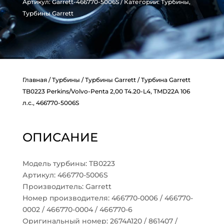
Артикул:
Garrett-466770-5006S
Категории:
Турбины
,
Турбины Garrett
Главная
/
Турбины
/
Турбины Garrett
/ Турбина Garrett
TB0223 Perkins/Volvo-Penta 2,00 T4.20-L4, TMD22A 106
л.с., 466770-5006S
ОПИСАНИЕ
Модель турбины: TB0223
Артикул: 466770-5006S
Производитель: Garrett
Номер производителя: 466770-0006 / 466770-
0002 / 466770-0004 / 466770-6
Оригинальный номер: 2674A120 / 861407 /