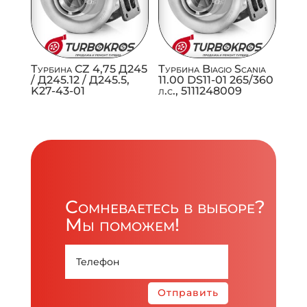
Турбина CZ 4,75 Д245
Турбина Biagio Scania
/ Д245.12 / Д245.5,
11.00 DS11-01 265/360
K27-43-01
л.с., 5111248009
Сомневаетесь в выборе?
Мы поможем!
Отправить