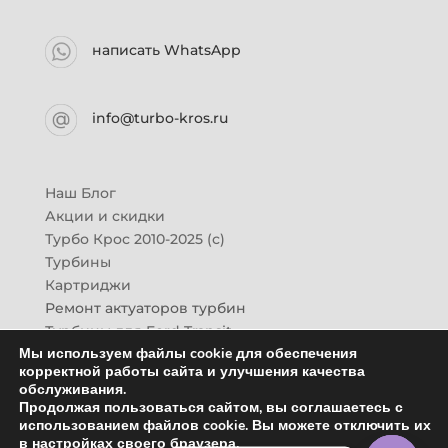
написать WhatsApp
info@turbo-kros.ru
Наш Блог
Акции и скидки
Турбо Крос 2010-2025 (с)
Турбины
Картриджи
Ремонт актуаторов турбин
Турбины для Ford Transit
Мы используем файлы cookie для обеспечения
Турбины для Mazda CX-7
корректной работы сайта и улучшения качества
Картридж для ГАЗон-Next
обслуживания.
Турбины HINO (Хино)
Продолжая пользоваться сайтом, вы соглашаетесь с
Купить новую турбину
использованием файлов cookie. Вы можете отключить их
в настройках своего браузера.
Контакты