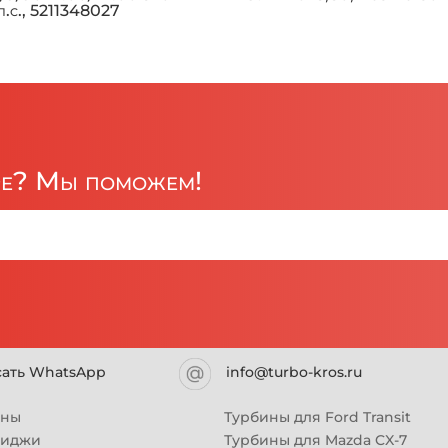
л.с., 5211348027
ре? Мы поможем!
сать WhatsApp
info@turbo-kros.ru
ины
Турбины для Ford Transit
риджи
Турбины для Mazda CX-7