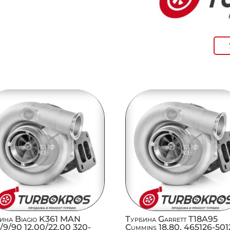
ина Biagio K361 MAN
Турбина Garrett T18A95
/9/90 12.00/22.00 320-
Cummins 18,80, 465126-50