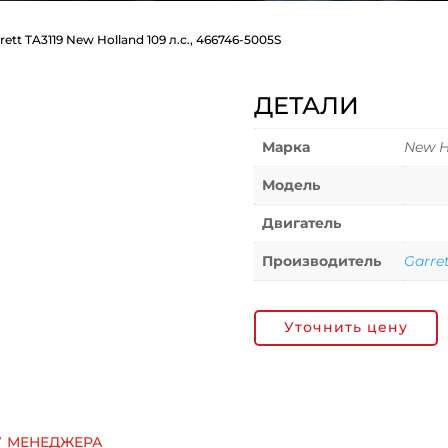
rett TA3119 New Holland 109 л.с., 466746-5005S
ДЕТАЛИ
Марка
New H
Модель
Двигатель
Производитель
Garre
Уточнить цену
у менеджера