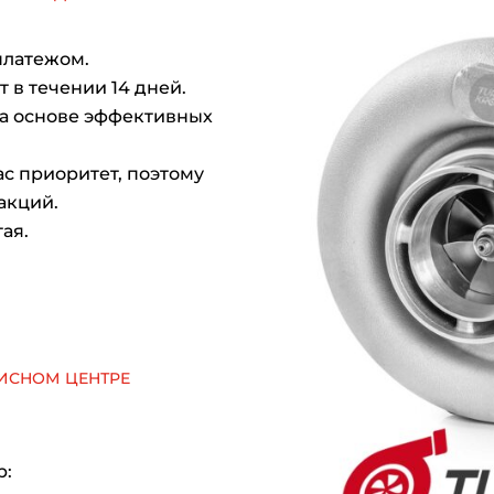
платежом.
 в течении 14 дней.
на основе эффективных
с приоритет, поэтому
акций.
ая.
исном центре
р: