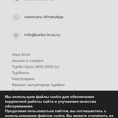
написать WhatsApp
info@turbo-kros.ru
Наш Блог
Акции и скидки
Турбо Крос 2010-2025 (с)
Турбины
Картриджи
Ремонт актуаторов турбин
Турбины для Ford Transit
Мы используем файлы cookie для обеспечения
Турбины для Mazda CX-7
корректной работы сайта и улучшения качества
Картридж для ГАЗон-Next
обслуживания.
Турбины HINO (Хино)
Продолжая пользоваться сайтом, вы соглашаетесь с
Купить новую турбину
использованием файлов cookie. Вы можете отключить их