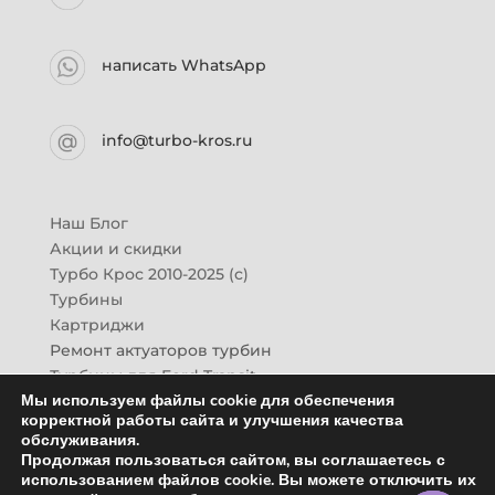
написать WhatsApp
info@turbo-kros.ru
Наш Блог
Акции и скидки
Турбо Крос 2010-2025 (с)
Турбины
Картриджи
Ремонт актуаторов турбин
Турбины для Ford Transit
Мы используем файлы cookie для обеспечения
Турбины для Mazda CX-7
корректной работы сайта и улучшения качества
Картридж для ГАЗон-Next
обслуживания.
Турбины HINO (Хино)
Продолжая пользоваться сайтом, вы соглашаетесь с
Купить новую турбину
использованием файлов cookie. Вы можете отключить их