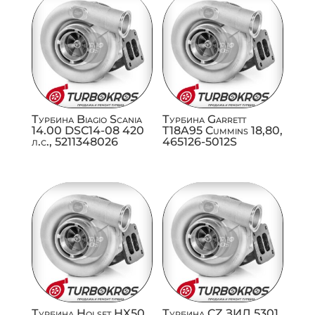
Турбина Biagio Scania
Турбина Garrett
14.00 DSC14-08 420
T18A95 Cummins 18,80,
л.с., 5211348026
465126-5012S
Турбина Holset HX50
Турбина CZ ЗИЛ 5301