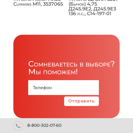
Cummins M11, 3537065
(Бычок) 4,75
Д245.9Е2, Д245.9Е3
136 л.с., C14-197-01
Сомневаетесь в выборе?
Мы поможем!
Отправить
8-800-302-07-60