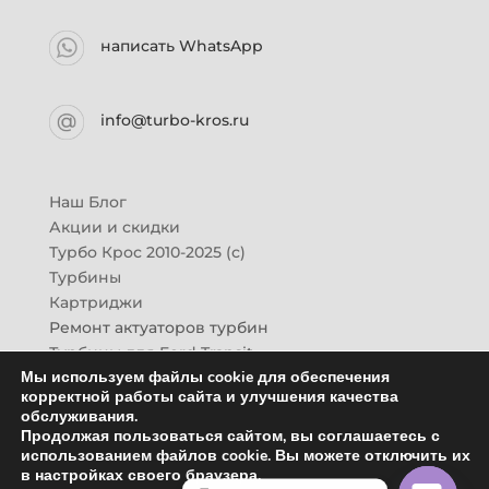
написать WhatsApp
info@turbo-kros.ru
Наш Блог
Акции и скидки
Турбо Крос 2010-2025 (с)
Турбины
Картриджи
Ремонт актуаторов турбин
Турбины для Ford Transit
Мы используем файлы cookie для обеспечения
Турбины для Mazda CX-7
корректной работы сайта и улучшения качества
Картридж для ГАЗон-Next
обслуживания.
Турбины HINO (Хино)
Продолжая пользоваться сайтом, вы соглашаетесь с
Купить новую турбину
использованием файлов cookie. Вы можете отключить их
в настройках своего браузера.
Контакты