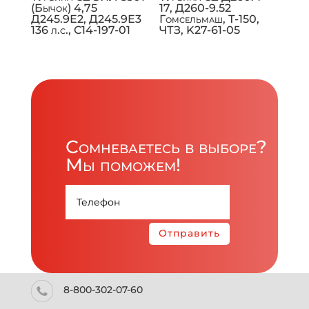
(Бычок) 4,75
17, Д260-9.52
Д245.9Е2, Д245.9Е3
Гомсельмаш, Т-150,
136 л.с., C14-197-01
ЧТЗ, K27-61-05
Сомневаетесь в выборе?
Мы поможем!
Отправить
8-800-302-07-60