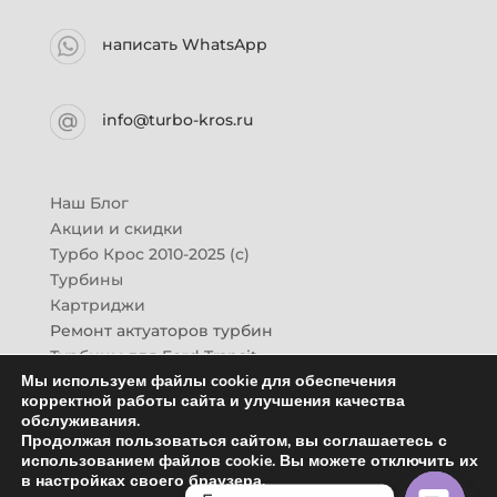
написать WhatsApp
info@turbo-kros.ru
Наш Блог
Акции и скидки
Турбо Крос 2010-2025 (с)
Турбины
Картриджи
Ремонт актуаторов турбин
Турбины для Ford Transit
Мы используем файлы cookie для обеспечения
Турбины для Mazda CX-7
корректной работы сайта и улучшения качества
Картридж для ГАЗон-Next
обслуживания.
Турбины HINO (Хино)
Продолжая пользоваться сайтом, вы соглашаетесь с
Купить новую турбину
использованием файлов cookie. Вы можете отключить их
в настройках своего браузера.
Контакты